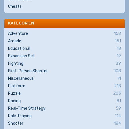
Cheats
KATEGORIEN
Adventure
158
Arcade
151
Educational
18
Expansion Set
19
Fighting
39
First-Person Shooter
108
Miscellaneous
11
Platform
218
Puzzle
203
Racing
81
Real-Time Strategy
59
Role-Playing
114
Shooter
184