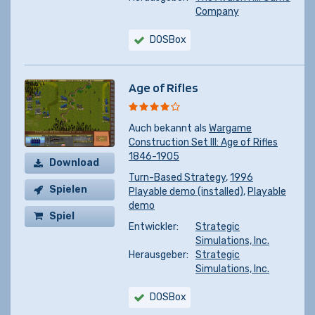
Company
DOSBox
Age of Rifles
Auch bekannt als
Wargame
Construction Set III: Age of Rifles
1846-1905
Download
Turn-Based Strategy
,
1996
Spielen
Playable demo (installed)
,
Playable
demo
Spiel
Entwickler:
Strategic
kaufen
Simulations, Inc.
Herausgeber:
Strategic
Simulations, Inc.
DOSBox