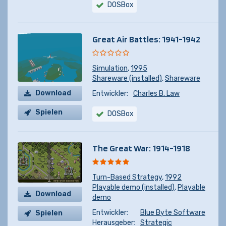
DOSBox
Great Air Battles: 1941-1942
Simulation
,
1995
Shareware (installed)
,
Shareware
Download
Entwickler:
Charles B. Law
Spielen
DOSBox
The Great War: 1914-1918
Turn-Based Strategy
,
1992
Playable demo (installed)
,
Playable
Download
demo
Entwickler:
Blue Byte Software
Spielen
Herausgeber:
Strategic