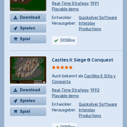
Real-Time Strategy
,
1991
Playable demo
Download
Entwickler:
Quicksilver Software
Herausgeber:
Interplay
Spielen
Productions
Spiel
DOSBox
kaufen
Castles II: Siege & Conquest
Auch bekannt als
Castillos II: Sitio y
Conquista
Download
Real-Time Strategy
,
1992
Playable demo
Spielen
Entwickler:
Quicksilver Software
Herausgeber:
Interplay
Spiel
Productions
kaufen