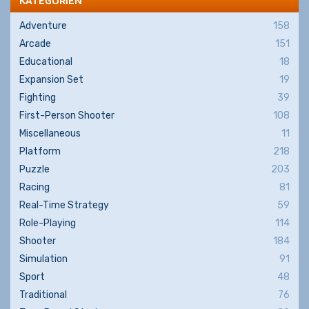
KATEGORIEN
Adventure
158
Arcade
151
Educational
18
Expansion Set
19
Fighting
39
First-Person Shooter
108
Miscellaneous
11
Platform
218
Puzzle
203
Racing
81
Real-Time Strategy
59
Role-Playing
114
Shooter
184
Simulation
91
Sport
48
Traditional
76