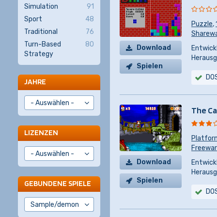
Simulation
91
Sport
48
Puzzle
,
Traditional
76
Sharew
Turn-Based
80
Download
Entwickl
Strategy
Herausg
Spielen
DO
JAHRE
The Ca
LIZENZEN
Platfor
Freewa
Download
Entwickl
Herausg
Spielen
GEBUNDENE SPIELE
DO