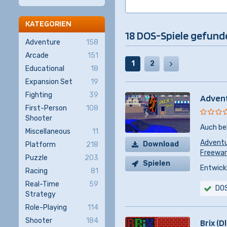
KATEGORIEN
18 DOS-Spiele gefund
Adventure
158
Arcade
151
1
2
Educational
18
Expansion Set
19
Fighting
39
Adven
First-Person
108
Shooter
Auch be
Miscellaneous
11
Advent
Download
Platform
218
Freewa
Puzzle
203
Spielen
Entwickl
Racing
81
Real-Time
59
DO
Strategy
Role-Playing
114
Shooter
184
Brix (