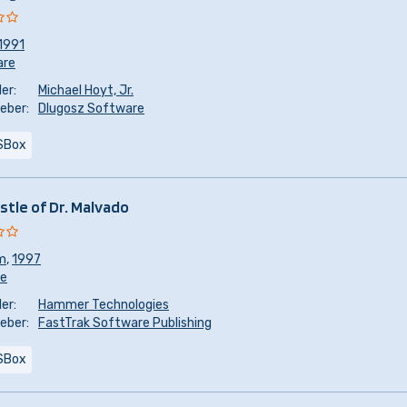
1991
are
er:
Michael Hoyt, Jr.
eber:
Dlugosz Software
SBox
stle of Dr. Malvado
m
,
1997
re
er:
Hammer Technologies
eber:
FastTrak Software Publishing
SBox