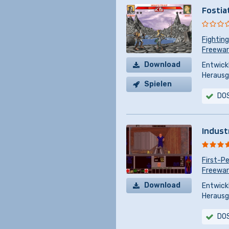
Fostia
Fighting
Freewa
Download
Entwickl
Herausg
Spielen
DO
Industr
First-P
Freewa
Download
Entwickl
Herausg
DO