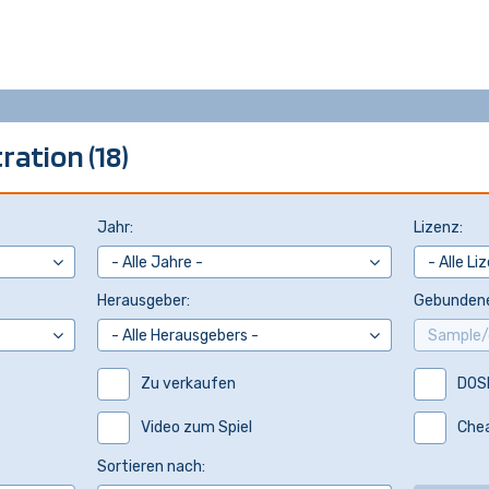
ation (18)
Jahr:
Lizenz:
Herausgeber:
Gebundene
Zu verkaufen
DOS
Video zum Spiel
Che
Sortieren nach: