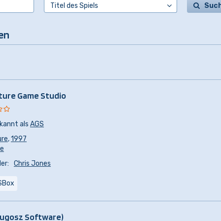
Suc
en
ture Game Studio
kannt als
AGS
ure
,
1997
re
er:
Chris Jones
SBox
Dlugosz Software)