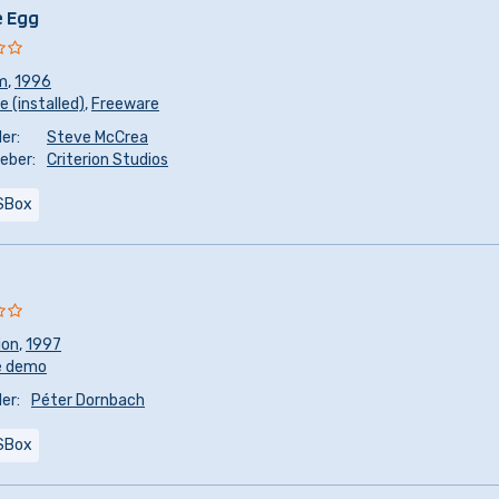
e Egg
m
,
1996
 (installed)
,
Freeware
er:
Steve McCrea
eber:
Criterion Studios
SBox
ion
,
1997
e demo
er:
Péter Dornbach
SBox