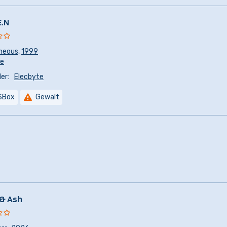
E.N
aneous
,
1999
re
er:
Elecbyte
SBox
Gewalt
& Ash