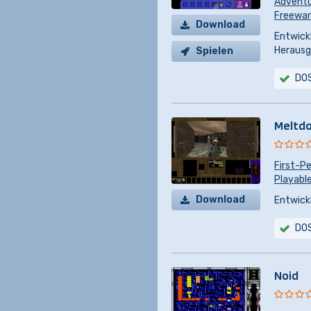
Advent
Freewa
Download
Entwickl
Herausg
Spielen
DO
Meltd
First-P
Playabl
Download
Entwickl
DO
Noid