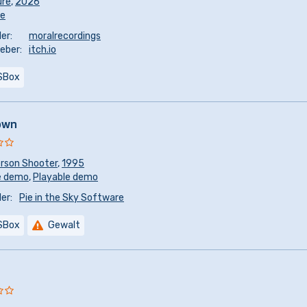
ure
,
2026
re
er:
moralrecordings
eber:
itch.io
SBox
own
erson Shooter
,
1995
e demo
,
Playable demo
er:
Pie in the Sky Software
SBox
Gewalt