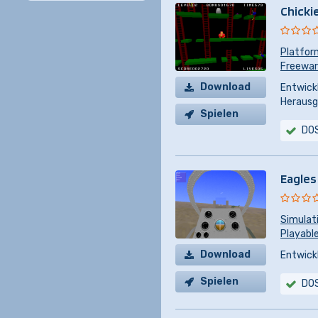
Chicki
Platfor
Freeware
Download
Entwickl
Herausg
Spielen
DO
Eagles
Simulat
Playabl
Download
Entwickl
Spielen
DO