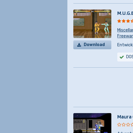
M.U.G.
Miscell
Freewa
Download
Entwickl
DO
Maura 