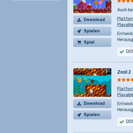
Auch be
Platfor
Download
Playabl
Spielen
Entwickl
Herausg
Spiel
kaufen
DO
Zool 2
Platfor
Playabl
Download
Entwickl
Herausg
Spielen
DO