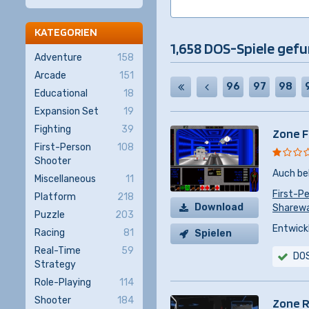
KATEGORIEN
1,658 DOS-Spiele gef
Adventure
158
Arcade
151
96
97
98
Educational
18
Expansion Set
19
Fighting
39
Zone F
First-Person
108
Shooter
Auch be
Miscellaneous
11
First-P
Platform
218
Download
Sharewar
Puzzle
203
Entwickl
Racing
81
Spielen
Real-Time
59
DO
Strategy
Role-Playing
114
Shooter
184
Zone R