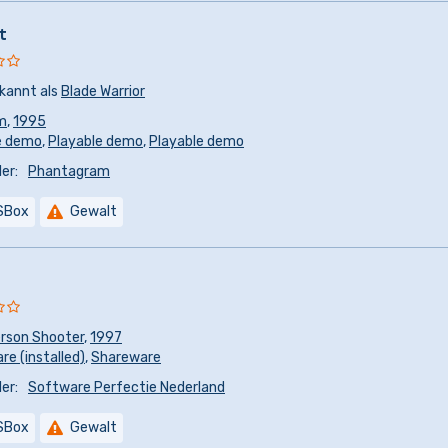
t
kannt als
Blade Warrior
m
,
1995
e demo
,
Playable demo
,
Playable demo
er:
Phantagram
SBox
Gewalt
erson Shooter
,
1997
e (installed)
,
Shareware
er:
Software Perfectie Nederland
SBox
Gewalt