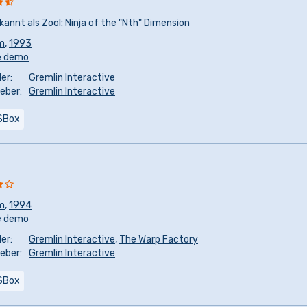
kannt als
Zool: Ninja of the "Nth" Dimension
m
,
1993
e demo
er:
Gremlin Interactive
eber:
Gremlin Interactive
SBox
m
,
1994
e demo
er:
Gremlin Interactive
,
The Warp Factory
eber:
Gremlin Interactive
SBox