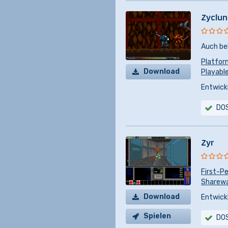
Zyclun
Auch be
Platfor
Download
Playabl
Entwickl
DO
Zyr
First-P
Sharewar
Download
Entwickl
Spielen
DO