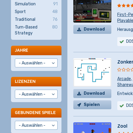
Simulation
91
Sport
48
First-P
Traditional
76
Playabl
Turn-Based
80
Download
Herausg
Strategy
DO
JAHRE
Zonke
Arcade
,
LIZENZEN
Sharewar
Download
Entwickl
Spielen
DO
GEBUNDENE SPIELE
Zool