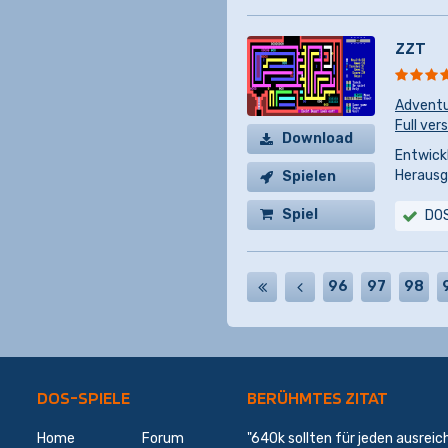
ZZT
Advent
Full ver
Download
Entwickl
Herausg
Spielen
Spiel
DO
kaufen
96
97
98
DOS-SPIELE
BERÜHMTES ZITAT
Home
Forum
"640k sollten für jeden ausreic