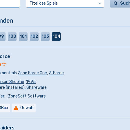
Suc
unden
99
100
101
102
103
104
orce
kannt als
Zone Force One
,
Z-Force
erson Shooter
,
1995
e (installed)
,
Shareware
er:
ZoneSoft Software
SBox
Gewalt
aiders