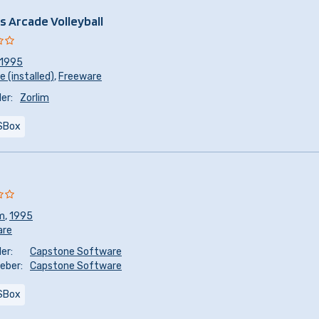
's Arcade Volleyball
1995
 (installed)
,
Freeware
er:
Zorlim
SBox
m
,
1995
are
er:
Capstone Software
eber:
Capstone Software
SBox