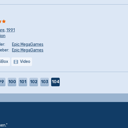
ure
,
1991
sion
er:
Epic MegaGames
eber:
Epic MegaGames
SBox
Video
99
100
101
102
103
104
hen."