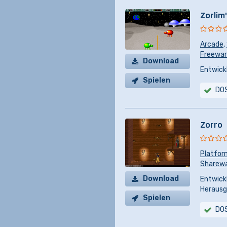
Zorlim
Arcade
,
Freeware
Download
Entwickl
Spielen
DO
Zorro
Platfor
Sharew
Download
Entwickl
Herausg
Spielen
DO