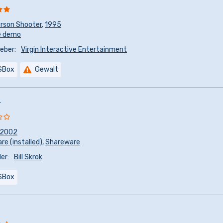
erson Shooter
,
1995
e demo
eber:
Virgin Interactive Entertainment
SBox
Gewalt
r
2002
e (installed)
,
Shareware
er:
Bill Skrok
SBox