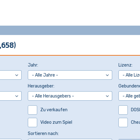
,658)
Jahr:
Lizenz:
Herausgeber:
Gebundene
Zu verkaufen
DOS
Video zum Spiel
Che
Sortieren nach: