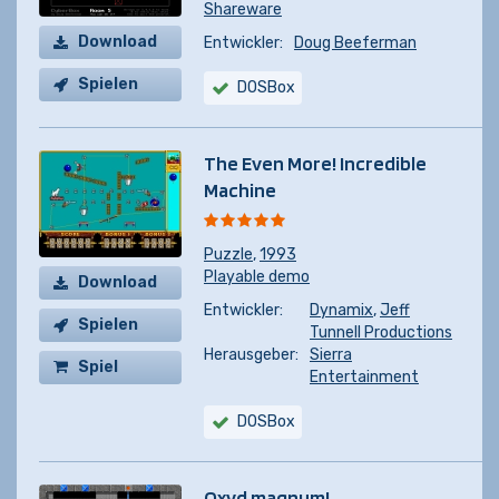
Shareware
Download
Entwickler:
Doug Beeferman
Spielen
DOSBox
The Even More! Incredible
Machine
Puzzle
,
1993
Playable demo
Download
Entwickler:
Dynamix
,
Jeff
Spielen
Tunnell Productions
Herausgeber:
Sierra
Spiel
Entertainment
kaufen
DOSBox
Oxyd magnum!