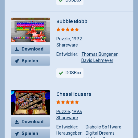
DOSBox
Bubble Blobb
Puzzle
,
1992
Shareware
Download
Entwickler:
Thomas Büngener
,
David Lehmeyer
Spielen
DOSBox
ChessHousers
Puzzle
,
1993
Shareware
Download
Entwickler:
Diabolic Software
Herausgeber:
Digital Dreams
Spielen