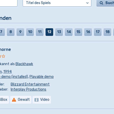
Suc
unden
7
8
9
10
11
12
13
14
15
16
17
18
horne
kannt als
Blackhawk
m
,
1994
 demo (installed)
,
Playable demo
er:
Blizzard Entertainment
eber:
Interplay Productions
SBox
Gewalt
Video