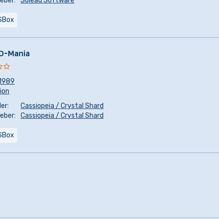
eber:
Soleau Software
SBox
O-Mania
1989
sion
er:
Cassiopeia / Crystal Shard
eber:
Cassiopeia / Crystal Shard
SBox