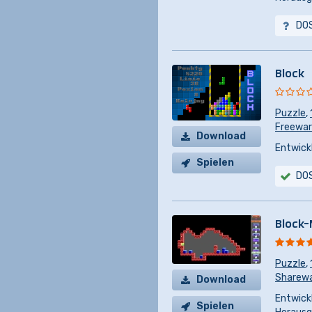
DO
Block
Puzzle
,
Freewa
Download
Entwickl
Spielen
DO
Block-
Puzzle
,
Sharew
Download
Entwickl
Spielen