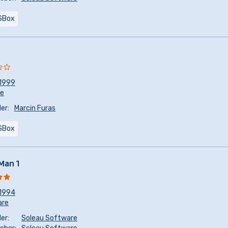
SBox
1999
re
er:
Marcin Furas
SBox
Man 1
1994
are
er:
Soleau Software