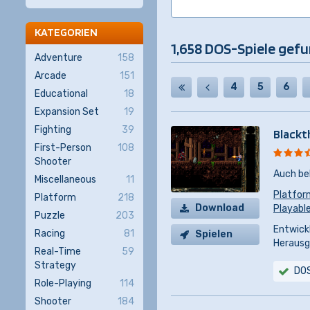
KATEGORIEN
1,658 DOS-Spiele gef
Adventure
158
Arcade
151
4
5
6
Educational
18
Expansion Set
19
Fighting
39
Blackt
First-Person
108
Shooter
Auch be
Miscellaneous
11
Platfor
Platform
218
Download
Playable
Puzzle
203
Entwickl
Racing
81
Spielen
Herausg
Real-Time
59
Strategy
DO
Role-Playing
114
Shooter
184