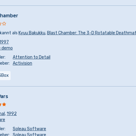
Chamber
kannt als
Kyuu Bakukku
,
Blast Chamber: The 3-D Rotatable Deathma
1997
e demo
er:
Attention to Detail
eber:
Activision
SBox
Wars
nal
,
1992
are
er:
Soleau Software
eber:
Soleau Software