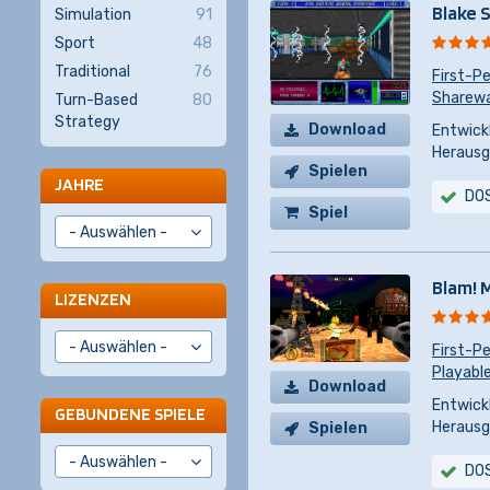
Blake 
Simulation
91
Sport
48
Traditional
76
First-P
Sharewar
Turn-Based
80
Strategy
Download
Entwickl
Herausg
Spielen
JAHRE
DO
Spiel
kaufen
Blam! 
LIZENZEN
First-P
Playabl
Download
Entwickl
GEBUNDENE SPIELE
Herausg
Spielen
DO