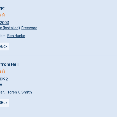
age
2003
 (installed)
,
Freeware
er:
Ben Hanke
SBox
 from Hell
1992
re
er:
Toren K. Smith
SBox