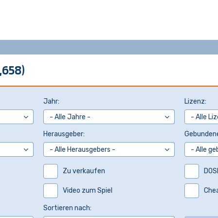
,658)
Jahr:
Lizenz:
Herausgeber:
Gebundene
Zu verkaufen
DOS
Video zum Spiel
Che
Sortieren nach: