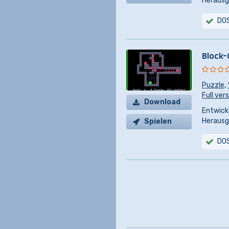
Herausg
DO
Block-
Puzzle
,
Full ver
Download
Entwickl
Herausg
Spielen
DO