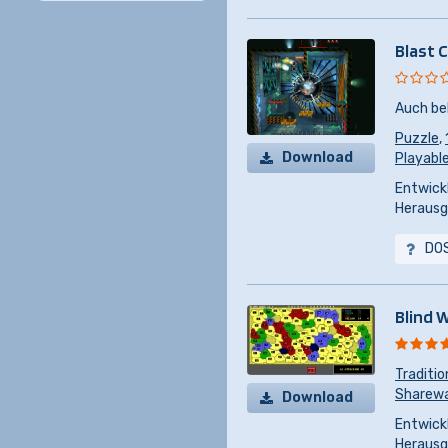
Blast 
Auch be
Puzzle
,
Download
Playabl
Entwickl
Herausg
DO
Blind 
Traditio
Sharew
Download
Entwickl
Herausg