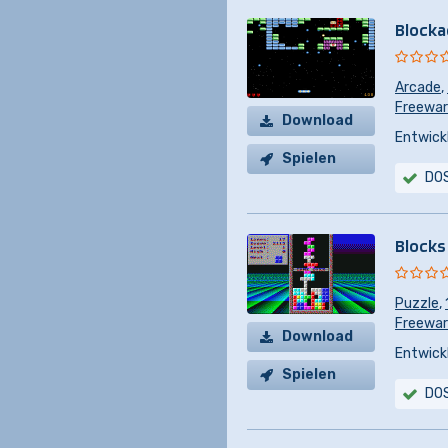
Block
Arcade
,
Freeware
Download
Entwickl
Spielen
DO
Blocks
Puzzle
,
Freewa
Download
Entwickl
Spielen
DO