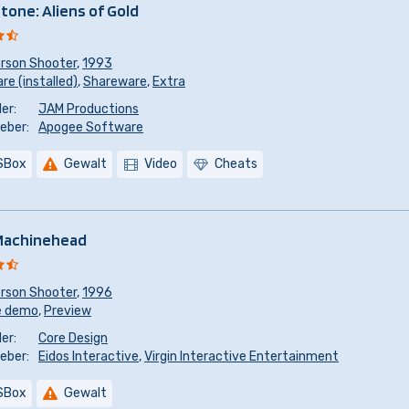
Stone: Aliens of Gold
erson Shooter
,
1993
e (installed)
,
Shareware
,
Extra
er:
JAM Productions
eber:
Apogee Software
SBox
Gewalt
Video
Cheats
Machinehead
erson Shooter
,
1996
e demo
,
Preview
er:
Core Design
eber:
Eidos Interactive
,
Virgin Interactive Entertainment
SBox
Gewalt