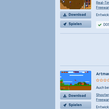
Real-Ti
Freewa
Download
Entwickl
Spielen
DO
Artman
Auch be
Shooter
Download
Freewa
Spielen
Entwickl