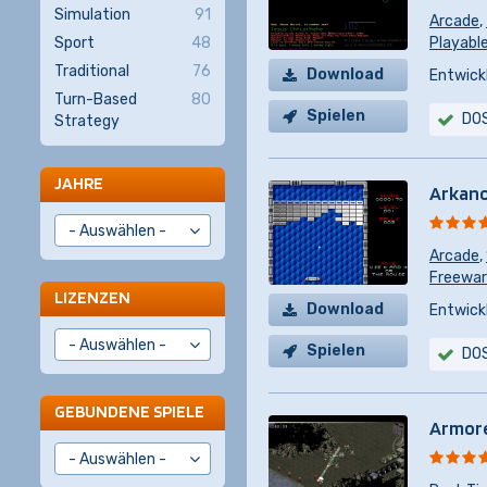
Simulation
91
Arcade
,
Sport
48
Playabl
Traditional
76
Download
Entwickl
Turn-Based
80
Spielen
DO
Strategy
JAHRE
Arkano
Arcade
,
Freewa
LIZENZEN
Download
Entwickl
Spielen
DO
GEBUNDENE SPIELE
Armore