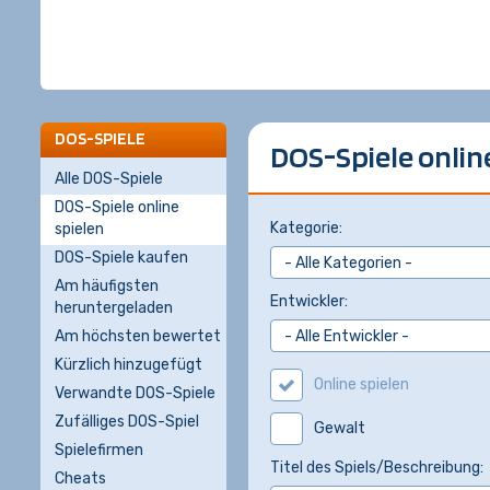
DOS-SPIELE
DOS-Spiele onlin
Alle DOS-Spiele
DOS-Spiele online
Kategorie:
spielen
DOS-Spiele kaufen
Am häufigsten
Entwickler:
heruntergeladen
Am höchsten bewertet
Kürzlich hinzugefügt
Online spielen
Verwandte DOS-Spiele
Zufälliges DOS-Spiel
Gewalt
Spielefirmen
Titel des Spiels/Beschreibung:
Cheats