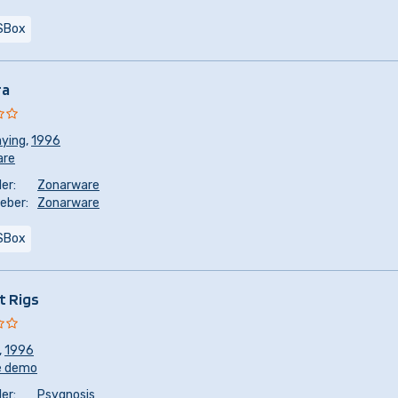
SBox
ra
aying
,
1996
are
er:
Zonarware
eber:
Zonarware
SBox
t Rigs
,
1996
e demo
er:
Psygnosis