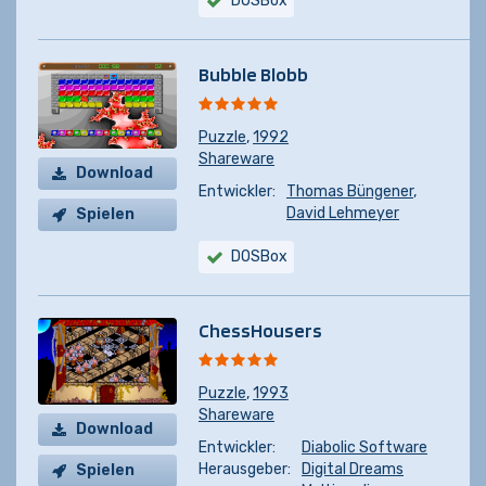
DOSBox
Bubble Blobb
Puzzle
,
1992
Shareware
Download
Entwickler:
Thomas Büngener
,
David Lehmeyer
Spielen
DOSBox
ChessHousers
Puzzle
,
1993
Shareware
Download
Entwickler:
Diabolic Software
Herausgeber:
Digital Dreams
Spielen