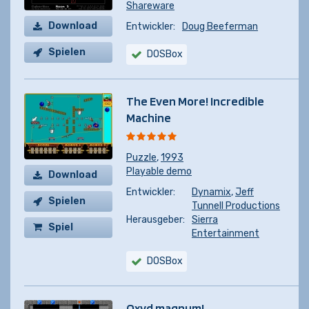
Shareware
Download
Entwickler:
Doug Beeferman
Spielen
DOSBox
The Even More! Incredible
Machine
Puzzle
,
1993
Playable demo
Download
Entwickler:
Dynamix
,
Jeff
Spielen
Tunnell Productions
Herausgeber:
Sierra
Spiel
Entertainment
kaufen
DOSBox
Oxyd magnum!