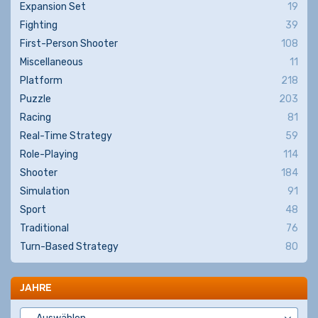
Expansion Set
19
Fighting
39
First-Person Shooter
108
Miscellaneous
11
Platform
218
Puzzle
203
Racing
81
Real-Time Strategy
59
Role-Playing
114
Shooter
184
Simulation
91
Sport
48
Traditional
76
Turn-Based Strategy
80
JAHRE