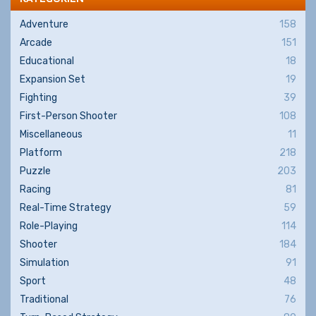
Adventure
158
Arcade
151
Educational
18
Expansion Set
19
Fighting
39
First-Person Shooter
108
Miscellaneous
11
Platform
218
Puzzle
203
Racing
81
Real-Time Strategy
59
Role-Playing
114
Shooter
184
Simulation
91
Sport
48
Traditional
76