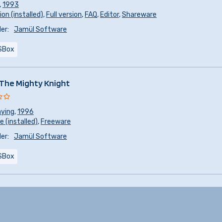
,
1993
ion (installed)
,
Full version
,
FAQ
,
Editor
,
Shareware
er:
Jamül Software
SBox
 The Mighty Knight
aying
,
1996
 (installed)
,
Freeware
er:
Jamül Software
SBox