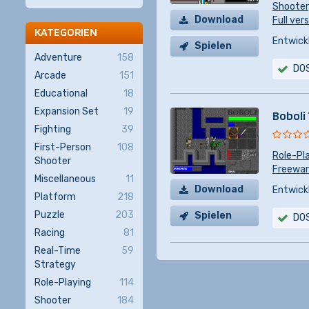
Shooter
Download
Full vers
KATEGORIEN
Entwickl
Spielen
Adventure
158
DO
Arcade
151
Educational
18
Expansion Set
19
Boboli
Fighting
39
First-Person
108
Role-Pl
Shooter
Freeware
Miscellaneous
11
Download
Entwickl
Platform
218
Puzzle
203
Spielen
DO
Racing
81
Real-Time
59
Strategy
Role-Playing
114
Shooter
184