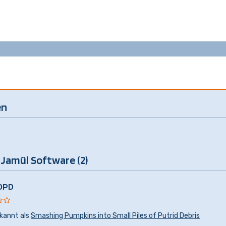
en
 Jamül Software (2)
OPD
kannt als
Smashing Pumpkins into Small Piles of Putrid Debris