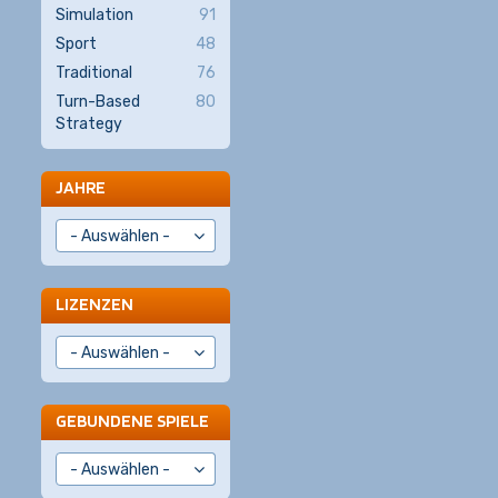
Simulation
91
Sport
48
Traditional
76
Turn-Based
80
Strategy
JAHRE
LIZENZEN
GEBUNDENE SPIELE