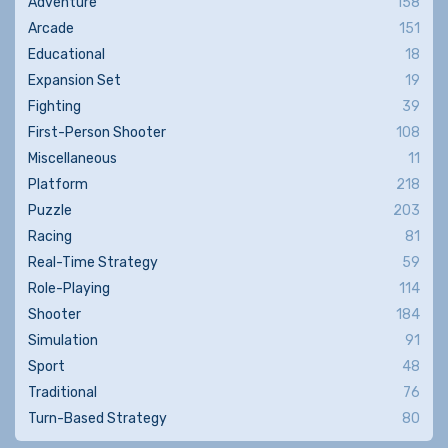
Adventure
158
Arcade
151
Educational
18
Expansion Set
19
Fighting
39
First-Person Shooter
108
Miscellaneous
11
Platform
218
Puzzle
203
Racing
81
Real-Time Strategy
59
Role-Playing
114
Shooter
184
Simulation
91
Sport
48
Traditional
76
Turn-Based Strategy
80