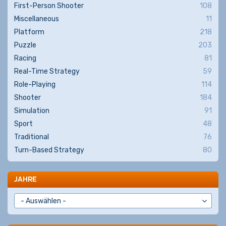
First-Person Shooter
108
Miscellaneous
11
Platform
218
Puzzle
203
Racing
81
Real-Time Strategy
59
Role-Playing
114
Shooter
184
Simulation
91
Sport
48
Traditional
76
Turn-Based Strategy
80
JAHRE