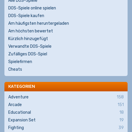
Alle DOS-Spiele
DOS-Spiele online spielen
DOS-Spiele kaufen
Am häufigsten heruntergeladen
Am höchsten bewertet
Kürzlich hinzugefügt
Verwandte DOS-Spiele
Zufälliges DOS-Spiel
Spielefirmen
Cheats
KATEGORIEN
Adventure
158
Arcade
151
Educational
18
Expansion Set
19
Fighting
39