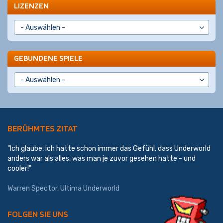
LIZENZEN
GEBUNDENE SPIELE
BERÜHMTES ZITAT
"Ich glaube, ich hatte schon immer das Gefühl, dass Underworld
anders war als alles, was man je zuvor gesehen hatte - und
cooler!"
Warren Spector, Ultima Underworld
FOLGEN SIE UNS