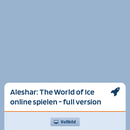
Aleshar: The World of Ice
online spielen - full version
Vollbild