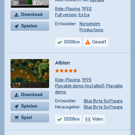
Role-Playing
,
1992
Download
Full version
,
Extra
Entwickler:
Norsehelm
Spielen
Productions
DOSBox
Gewalt
Albion
Role-Playing
,
1995
Playable demo (installed)
,
Playable
demo
Download
Entwickler:
Blue Byte Software
Spielen
Herausgeber:
Blue Byte Software
Spiel
DOSBox
Video
kaufen