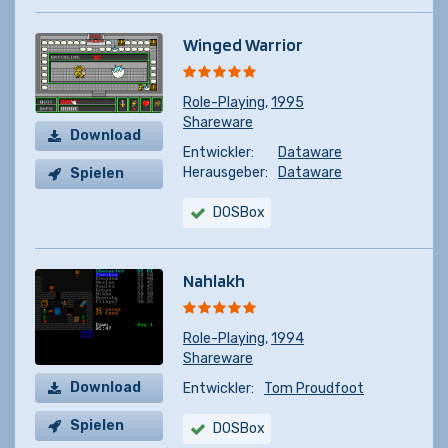
Winged Warrior
Role-Playing
,
1995
Shareware
Download
Entwickler:
Dataware
Herausgeber:
Dataware
Spielen
DOSBox
Nahlakh
Role-Playing
,
1994
Shareware
Download
Entwickler:
Tom Proudfoot
Spielen
DOSBox