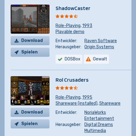
ShadowCaster
Role-Playing
,
1993
Playable demo
Download
Entwickler:
Raven Software
Herausgeber:
Origin Systems
Spielen
DOSBox
Gewalt
Rol Crusaders
Role-Playing
,
1995
Shareware (installed)
,
Shareware
Download
Entwickler:
NoriaWorks
Entertainment
Spielen
Herausgeber:
Digital Dreams
Multimedia