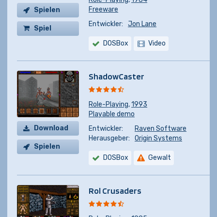
Freeware
Spielen
Entwickler:
Jon Lane
Spiel
kaufen
DOSBox
Video
ShadowCaster
Role-Playing
,
1993
Playable demo
Download
Entwickler:
Raven Software
Herausgeber:
Origin Systems
Spielen
DOSBox
Gewalt
Rol Crusaders