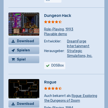
Dungeon Hack
Role-Playing
,
1993
Playable demo
Download
Entwickler:
DreamForge
Intertainment
Spielen
Herausgeber:
Strategic
Simulations, Inc.
Spiel
DOSBox
kaufen
Rogue
Auch bekannt als
Rogue: Exploring
the Dungeons of Doom
Download
Role-Playing
,
1984