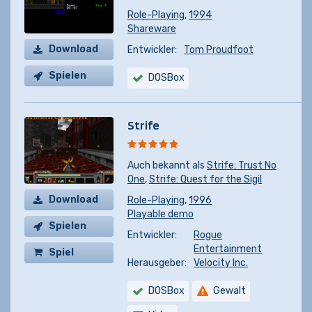
Role-Playing
,
1994
Shareware
Download
Entwickler:
Tom Proudfoot
Spielen
DOSBox
Strife
Auch bekannt als
Strife: Trust No
One
,
Strife: Quest for the Sigil
Download
Role-Playing
,
1996
Playable demo
Spielen
Entwickler:
Rogue
Entertainment
Spiel
Herausgeber:
Velocity Inc.
kaufen
DOSBox
Gewalt