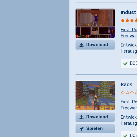
Industr
First-P
Freewa
Download
Entwickl
Herausg
DO
Kaos
First-P
Freewa
Download
Entwickl
Herausg
Spielen
DO