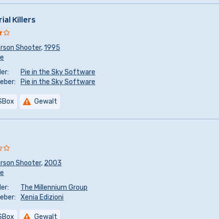
ial Killers
erson Shooter
,
1995
re
er:
Pie in the Sky Software
eber:
Pie in the Sky Software
SBox
Gewalt
erson Shooter
,
2003
re
er:
The Millennium Group
eber:
Xenia Edizioni
SBox
Gewalt