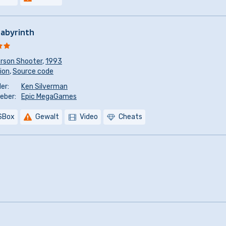
Labyrinth
erson Shooter
,
1993
sion
,
Source code
er:
Ken Silverman
eber:
Epic MegaGames
SBox
Gewalt
Video
Cheats