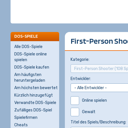
DOS-SPIELE
First-Person Shoo
Alle DOS-Spiele
DOS-Spiele online
Kategorie:
spielen
DOS-Spiele kaufen
Am häufigsten
Entwickler:
heruntergeladen
Am höchsten bewertet
Kürzlich hinzugefügt
Online spielen
Verwandte DOS-Spiele
Zufälliges DOS-Spiel
Gewalt
Spielefirmen
Titel des Spiels/Beschreibung:
Cheats