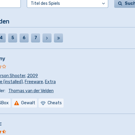
Suc
nden
4
5
6
7
ny
erson Shooter
,
2009
 (installed)
,
Freeware
,
Extra
er:
Thomas van der Velden
SBox
Gewalt
Cheats
c