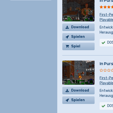
In Pur
First-P
Playable
Download
Entwickl
Herausg
Spielen
DO
Spiel
kaufen
In Pur
First-P
Playable
Download
Entwickl
Herausg
Spielen
DO