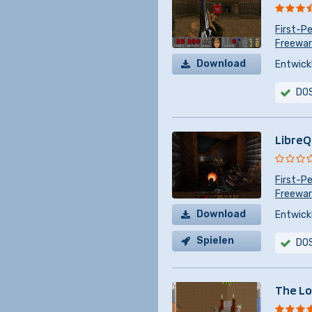
First-P
Freewa
Download
Entwickl
DO
Libre
First-P
Freewa
Download
Entwickl
Spielen
DO
The Lo