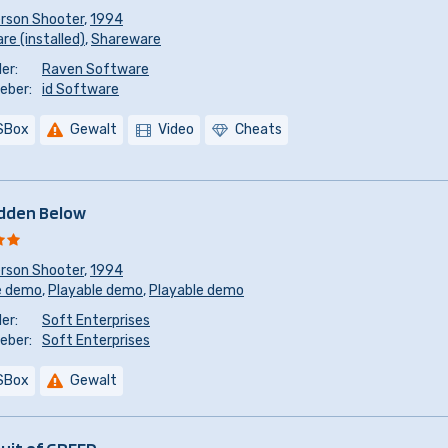
erson Shooter
,
1994
e (installed)
,
Shareware
er:
Raven Software
eber:
id Software
SBox
Gewalt
Video
Cheats
dden Below
erson Shooter
,
1994
e demo
,
Playable demo
,
Playable demo
er:
Soft Enterprises
eber:
Soft Enterprises
SBox
Gewalt