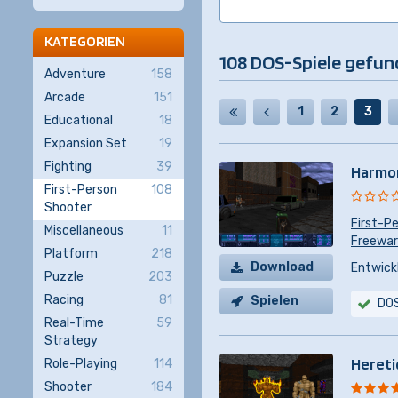
KATEGORIEN
108 DOS-Spiele gefu
Adventure
158
Arcade
151
1
2
3
Educational
18
Expansion Set
19
Fighting
39
Harmo
First-Person
108
Shooter
First-P
Miscellaneous
11
Freeware
Platform
218
Download
Entwickl
Puzzle
203
Racing
81
Spielen
DO
Real-Time
59
Strategy
Hereti
Role-Playing
114
Shooter
184