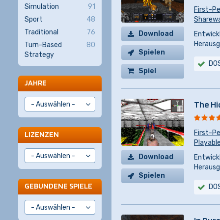
Simulation
91
First-P
Sport
48
Sharewar
Traditional
76
Download
Entwickl
Herausg
Turn-Based
80
Spielen
Strategy
DO
Spiel
JAHRE
kaufen
The Hi
First-P
LIZENZEN
Playabl
Download
Entwickl
Herausg
Spielen
GEBUNDENE SPIELE
DO