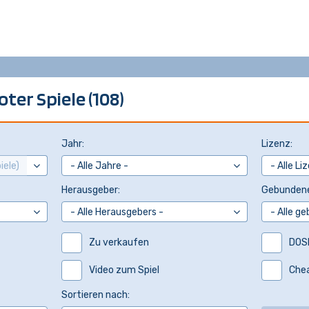
ter Spiele (108)
Jahr:
Lizenz:
Herausgeber:
Gebundene
Zu verkaufen
DOS
Video zum Spiel
Che
Sortieren nach: