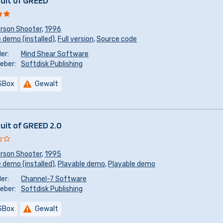
suit of GREED
erson Shooter
,
1996
 demo (installed)
,
Full version
,
Source code
er:
Mind Shear Software
eber:
Softdisk Publishing
SBox
Gewalt
suit of GREED 2.0
erson Shooter
,
1995
 demo (installed)
,
Playable demo
,
Playable demo
er:
Channel-7 Software
eber:
Softdisk Publishing
SBox
Gewalt