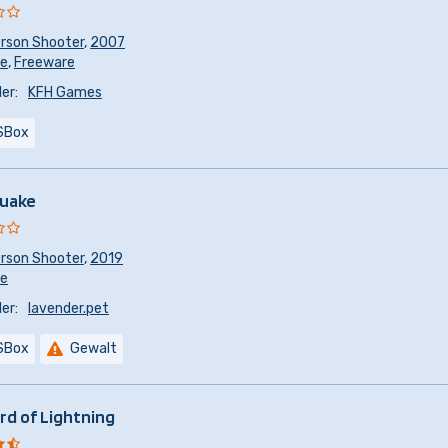
erson Shooter
,
2007
re
,
Freeware
er:
KFH Games
SBox
Quake
erson Shooter
,
2019
re
er:
lavender.pet
SBox
Gewalt
rd of Lightning