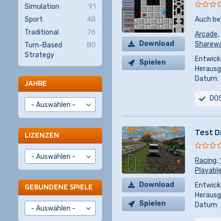
Simulation
91
Sport
48
Auch be
Traditional
76
Arcade
,
Download
Sharew
Turn-Based
80
Strategy
Entwickl
Spielen
Herausg
Datum:
JAHRE
DO
Test D
LIZENZEN
Racing
,
Playabl
Download
Entwickl
GEBUNDENE SPIELE
Herausg
Spielen
Datum: