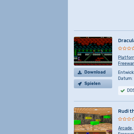
Dracul
Platfor
Freewa
Download
Entwickl
Datum:
Spielen
DO
Rudi t
Arcade
,