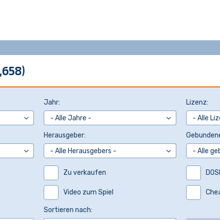
,658)
Jahr:
Lizenz:
Herausgeber:
Gebundene
Zu verkaufen
DOS
Video zum Spiel
Che
Sortieren nach: