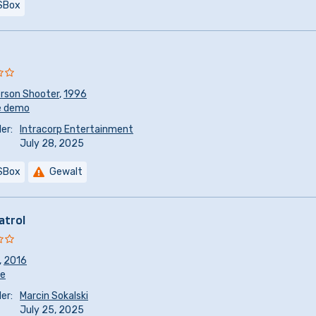
SBox
erson Shooter
,
1996
e demo
er:
Intracorp Entertainment
July 28, 2025
SBox
Gewalt
atrol
,
2016
re
er:
Marcin Sokalski
July 25, 2025