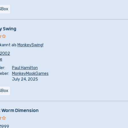
SBox
y Swing
kannt als
MonkeySwing!
2002
re
er:
Paul Hamilton
eber:
MonkeyMookGames
July 24, 2025
SBox
c Worm Dimension
1999