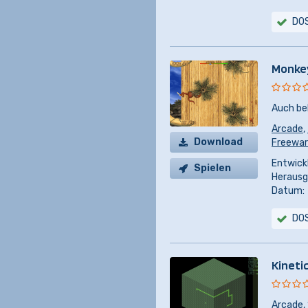
DO
Monke
Auch be
Arcade
,
Download
Freewa
Entwickl
Spielen
Herausg
Datum:
DO
Kineti
Arcade
,