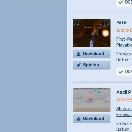
DO
Fate
First-P
Playabl
Download
Entwickl
Datum:
Spielen
DO
Ascii P
Shooter
Freewa
Download
Entwickl
Datum: