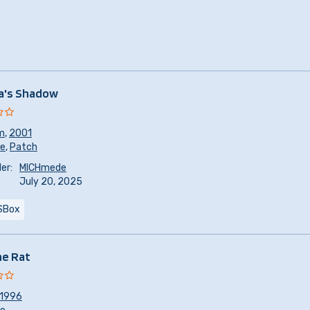
a's Shadow
m
,
2001
re
,
Patch
er:
MICHmede
July 20, 2025
SBox
he Rat
1996