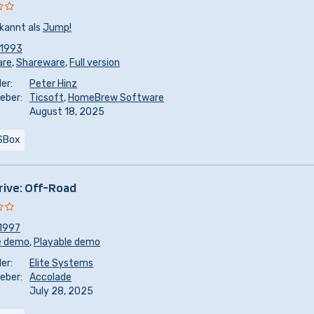
kannt als
Jump!
1993
are
,
Shareware
,
Full version
er:
Peter Hinz
eber:
Ticsoft
,
HomeBrew Software
August 18, 2025
SBox
rive: Off-Road
1997
e demo
,
Playable demo
er:
Elite Systems
eber:
Accolade
July 28, 2025