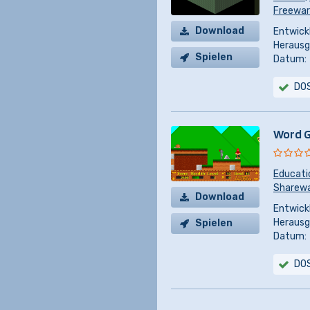
Freewa
Download
Entwickl
Herausg
Spielen
Datum:
DO
Word G
Educati
Sharew
Download
Entwickl
Herausg
Spielen
Datum:
DO