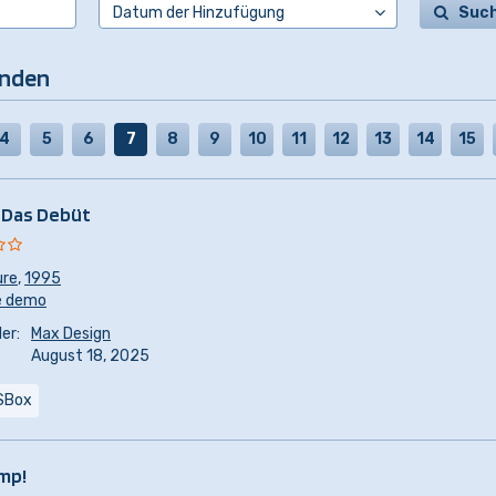
Suc
unden
4
5
6
7
8
9
10
11
12
13
14
15
 Das Debüt
ure
,
1995
e demo
er:
Max Design
August 18, 2025
SBox
mp!