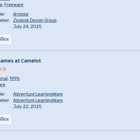
re
,
Freeware
er:
dr.noise
eber:
Zoolook Design Group
July 24, 2025
SBox
ames at Camelot
onal
,
1996
are
er:
Adventure LearningWare
eber:
Adventure LearningWare
July 22, 2025
SBox