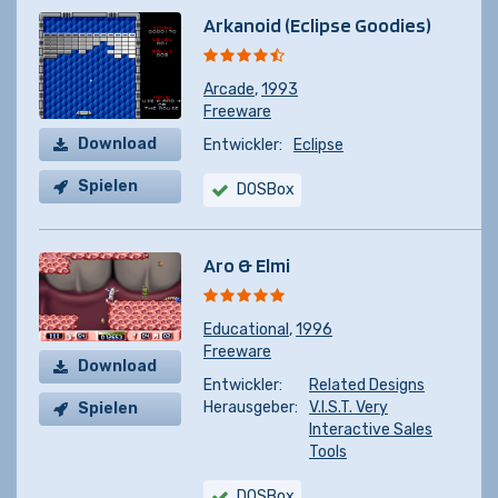
Arkanoid (Eclipse Goodies)
Arcade
,
1993
Freeware
Download
Entwickler:
Eclipse
Spielen
DOSBox
Aro & Elmi
Educational
,
1996
Freeware
Download
Entwickler:
Related Designs
Herausgeber:
V.I.S.T. Very
Spielen
Interactive Sales
Tools
DOSBox