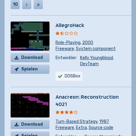
10
AllegroHack
Role-Playing
,
2000
Freeware
,
System component
Download
Entwickler:
Kelly Youngblood
,
DevTeam
Spielen
DOSBox
Anacreon: Reconstruction
4021
Turn-Based Strategy
,
1987
Download
Freeware
,
Extra
,
Source code
Spielen