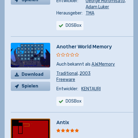
Entwickler:
George Moromisato
,
Adam Luker
Herausgeber:
TMA
DOSBox
Another World Memory
Auch bekannt als
A.W.Memory
Traditional
,
2003
Download
Freeware
Spielen
Entwickler:
KENTAURI
DOSBox
Antix