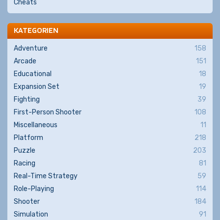
Cheats
KATEGORIEN
Adventure
158
Arcade
151
Educational
18
Expansion Set
19
Fighting
39
First-Person Shooter
108
Miscellaneous
11
Platform
218
Puzzle
203
Racing
81
Real-Time Strategy
59
Role-Playing
114
Shooter
184
Simulation
91