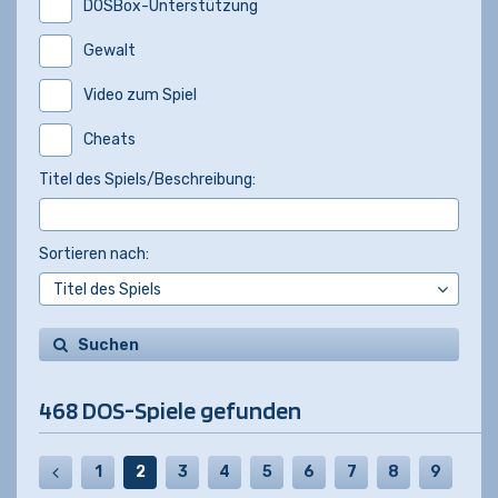
DOSBox-Unterstützung
Gewalt
Video zum Spiel
Cheats
Titel des Spiels/Beschreibung:
Sortieren nach:
Suchen
468 DOS-Spiele gefunden
1
2
3
4
5
6
7
8
9