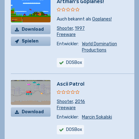
Artman's Goplanes!
Auch bekannt als
Goplanes!
Shooter
,
1997
Download
Freeware
Spielen
Entwickler:
World Domination
Productions
DOSBox
Ascii Patrol
Shooter
,
2016
Freeware
Download
Entwickler:
Marcin Sokalski
DOSBox